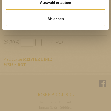
Auswahl erlauben
Weinbrief herunterladen
DEUTSCH
Ablehnen
ITALIANO
ENGLISH
28,70 €
inkl. MwSt.
< zurück zu
MEISTER LINIE
WEIß + ROT
JOSEF BRIGL SRL
I-39057 St. Michael
Eppan (BZ) - Südtirol