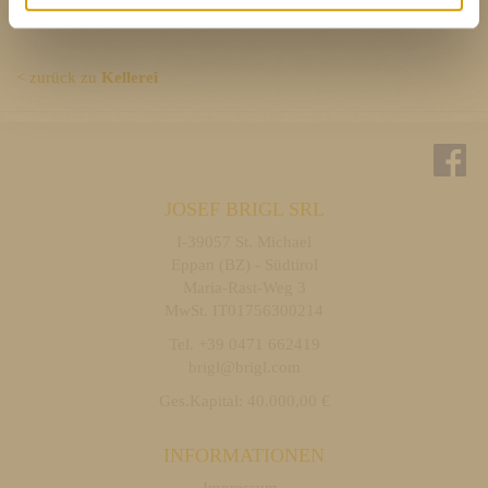
< zurück zu
Kellerei
JOSEF BRIGL SRL
I-39057 St. Michael
Eppan (BZ) - Südtirol
Maria-Rast-Weg 3
MwSt. IT01756300214
Tel. +39 0471 662419
brigl@brigl.com
Ges.Kapital: 40.000,00 €
INFORMATIONEN
Impressum