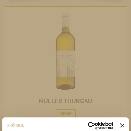
MÜLLER THURGAU
MEHR
11,20 €