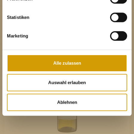
MEHR
No I am not of legal drinking age
ich bin nicht volljährig
11,20 €
non sono maggiorenne
Statistiken
Marketing
inkl. MwSt.
Alle zulassen
Auswahl erlauben
Ablehnen