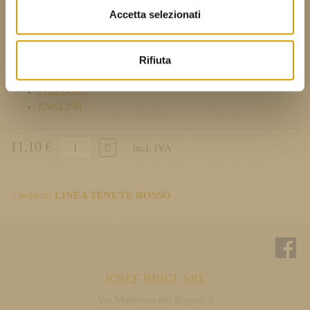
Info riciclo
Accetta selezionati
scheda tecnica
Rifiuta
DEUTSCH
ITALIANO
ENGLISH
11,10 €
incl. IVA
< indietro
LINEA TENUTE ROSSO
JOSEF BRIGL SRL
Via Madonna del Riposo 3